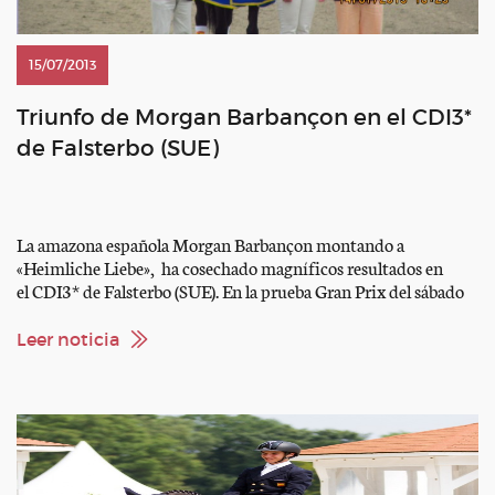
15/07/2013
Triunfo de Morgan Barbançon en el CDI3*
de Falsterbo (SUE)
La amazona española Morgan Barbançon montando a
«Heimliche Liebe», ha cosechado magníficos resultados en
el CDI3* de Falsterbo (SUE). En la prueba Gran Prix del sábado
obtuvo la segunda plaza con una nota media de 68.809%. el
domingo se impuso en la Kür GP con una nota de 72.850%.
Leer noticia
Muchas felicidades a nuestra amazona. Consultar resultados