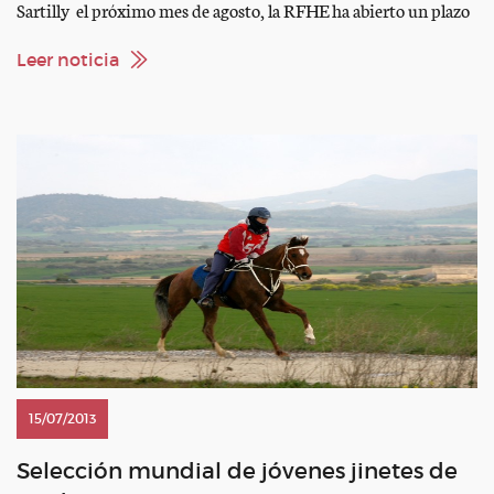
Sartilly el próximo mes de agosto, la RFHE ha abierto un plazo
de pre-inscripción para los interesados en participar en dicha
prueba. Una vez finalizado el periodo de pre-inscripción, que
Leer noticia
no requerirá […]
15/07/2013
Selección mundial de jóvenes jinetes de