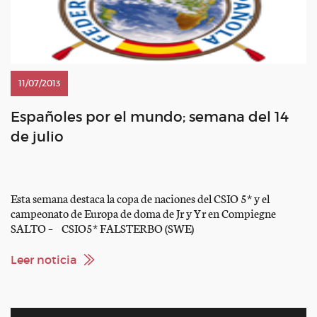
11/07/2013
Españoles por el mundo; semana del 14
de julio
Esta semana destaca la copa de naciones del CSIO 5* y el
campeonato de Europa de doma de Jr y Yr en Compiegne
SALTO – CSIO5* FALSTERBO (SWE)
www.falsterbohorseshow.com – CSI3* VICHY (FRA) www.csi-
vichy.com Pilar Cordón – CSI2* VIMEIRO (POR)
Leer noticia
www.csivimeiro.com Participantes – CSI2* BLAYE (FRA)
www.jumpingdeblaye.fr/ Participantes – CSI2*
GENAINVILLE (FRA) Web no […]