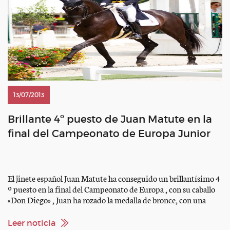
13/07/2013
Brillante 4º puesto de Juan Matute en la
final del Campeonato de Europa Junior
El jinete español Juan Matute ha conseguido un brillantísimo 4
º puesto en la final del Campeonato de Europa , con su caballo
«Don Diego» , Juan ha rozado la medalla de bronce, con una
puntuación de 76,157, a 2 puntos del bronce. Este ha sido el
mejor resultado de la historia de la Doma española, […]
Leer noticia