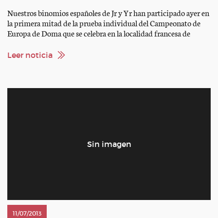
Nuestros binomios españoles de Jr y Yr han participado ayer en
la primera mitad de la prueba individual del Campeonato de
Europa de Doma que se celebra en la localidad francesa de
Compiegne. Los resultados han sido muy buenos. En la
categoría Junior, lidera la clasificación provisional después de
Leer noticia
treinta participantes Juan Matute Jr. Montando a […]
11/07/2013