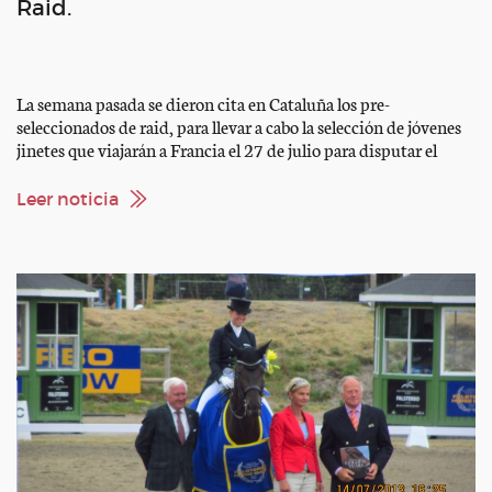
Raid.
La semana pasada se dieron cita en Cataluña los pre-
seleccionados de raid, para llevar a cabo la selección de jóvenes
jinetes que viajarán a Francia el 27 de julio para disputar el
Mundial de Raid. En estas duras pruebas, los pre-seleccionados
mostraron una gran profesionalidad y alto nivel, en dos días
Leer noticia
compuestos por pruebas de […]