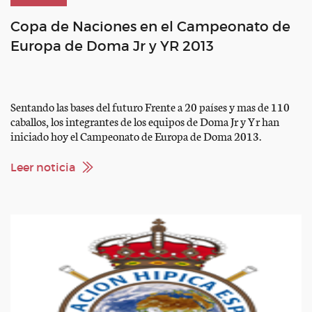
Copa de Naciones en el Campeonato de
Europa de Doma Jr y YR 2013
Sentando las bases del futuro Frente a 20 países y mas de 110
caballos, los integrantes de los equipos de Doma Jr y Yr han
iniciado hoy el Campeonato de Europa de Doma 2013.
Paradójicamente, los binomios cuyas puntuaciones han
contado para la clasificación final de los equipos han sido los
Leer noticia
integrantes de ambos equipos […]