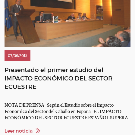
07/06/2013
Presentado el primer estudio del
IMPACTO ECONÓMICO DEL SECTOR
ECUESTRE
NOTA DE PRENSA Según el Estudio sobre el Impacto
Económico del Sector del Caballo en España EL IMPACTO
ECONÓMICO DEL SECTOR ECUESTRE ESPAÑOL SUPERA
LOS 5.000 MILLONES DE EUROS EN 2012 Se presenta el
primer estudio transversal que muestra la transcendencia
Leer noticia