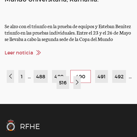
Se alzo con el triunfo en la prueba de equipos y Esteban Benitez
triunfo en las pruebas individuales. Entre el 23 y el 26 de Mayo
se llevaba a cabo la segunda sede de la Copa del Mundo
Universitaria de 2013, en este caso en Sighisoara, Rumania. Un
total de 45 participantes formaban los 15 […]
Leer noticia
1
…
488
489
490
491
492
…
516
RFHE