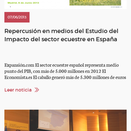
07/06/2013
Repercusión en medios del Estudio del
Impacto del sector ecuestre en España
Expansión.com El sector ecuestre español representa medio
punto del PIB, con más de 5.000 millones en 2012 El
Economista.es El caballo generó más de 5.300 millones de euros
en 2012, el 0,51% del pib Telecinco.es El impacto económico
del sector ecuestre español supera los 5.000 millones de euros
Leer noticia
en 2012 El Confidencial.com El sector ecuestre […]