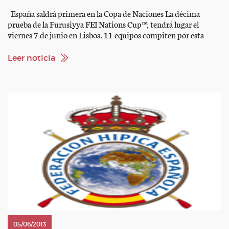
España saldrá primera en la Copa de Naciones La décima
prueba de la Furusiyya FEI Nations Cup™, tendrá lugar el
viernes 7 de junio en Lisboa. 11 equipos compiten por esta
Copa de Naciones El sorteo determino el siguiente orden de
salida: España Holanda Brasil Irlanda Italia Suiza Gran Bretaña
Leer noticia
Portugal Australia Bélgica Francia […]
05/06/2013