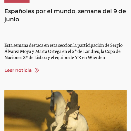
Españoles por el mundo; semana del 9 de
junio
Esta semana destaca en esta sección la participación de Sergio
Álvarez Moya y Marta Ortega en el 5* de Londres, la Copa de
Naciones 3* de Lisboa y el equipo de YR en Wierden
preparando el europeo de la categoría. el raid , la Doma Clásica y
el Enganche también están representadas SALTO – CSI5*
Leer noticia
Londres […]