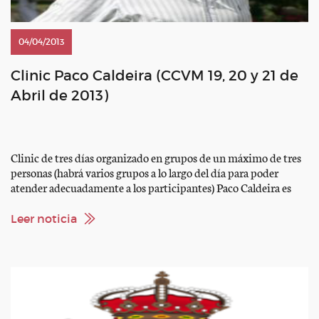
04/04/2013
Clinic Paco Caldeira (CCVM 19, 20 y 21 de
Abril de 2013)
Clinic de tres días organizado en grupos de un máximo de tres
personas (habrá varios grupos a lo largo del día para poder
atender adecuadamente a los participantes) Paco Caldeira es
uno de los mejores jinetes vivos de todos los tiempos, Jinete
olímpico ganador de numerosos grandes premios
Leer noticia
internacionales y gran profesor. Fechas: Viernes 19, […]