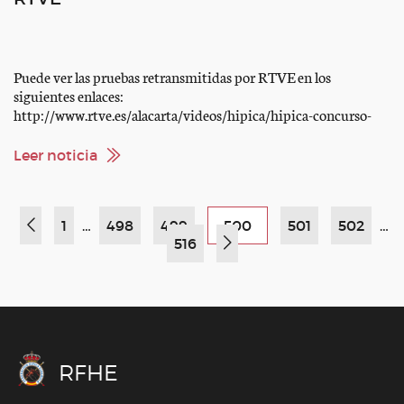
Puede ver las pruebas retransmitidas por RTVE en los
siguientes enlaces:
http://www.rtve.es/alacarta/videos/hipica/hipica-concurso-
saltos-sunshine-tour-2013-1-programa/1738492/
http://www.rtve.es/alacarta/videos/hipica/hipica-circuito-sol-
Leer noticia
20130401-1015-169/1741687/
1
…
498
499
500
501
502
…
516
RFHE