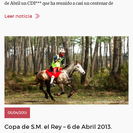
de Abril un CDI*** que ha reunido a casi un centenar de
caballos de Doma Clásica del panorama nacional e
internacional. Francia, Alemania, Holanda, Rusia y un grupo de
Leer noticia
nuestros mejores jinetes españoles disputaron […]
05/04/2013
Copa de S.M. el Rey – 6 de Abril 2013.