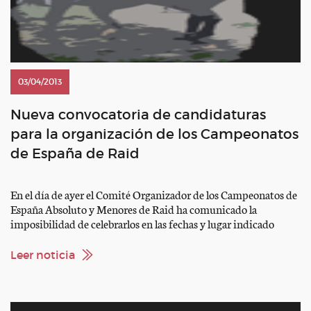
03/04/2013
Nueva convocatoria de candidaturas
para la organización de los Campeonatos
de España de Raid
En el día de ayer el Comité Organizador de los Campeonatos de
España Absoluto y Menores de Raid ha comunicado la
imposibilidad de celebrarlos en las fechas y lugar indicado
(Prádena del Rincón, del 2 al 5 de Mayo). Recibida esta
comunicación, la Junta Directiva de la RFHE ha decidido
Leer noticia
establecer una nueva convocatoria para […]