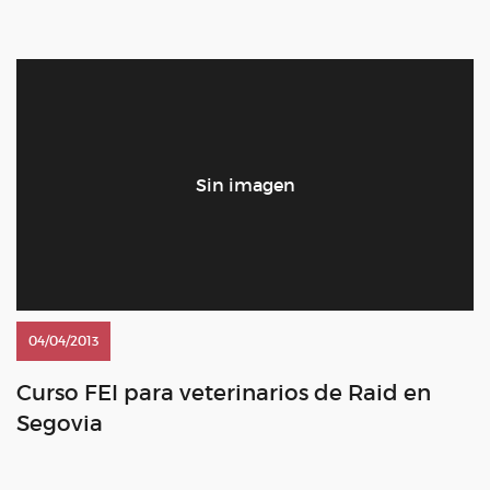
CSI2* LANAKEN (GER) www.zangersheide.com Listado de
participantes – CSI3 AREZZO (ITA)
www.arezzoequestriancentre.com Listado de participantes
DOMA […]
04/04/2013
Curso FEI para veterinarios de Raid en
Segovia