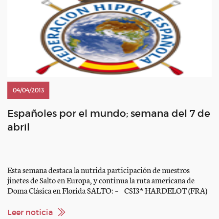
04/04/2013
Españoles por el mundo; semana del 7 de
abril
Esta semana destaca la nutrida participación de nuestros
jinetes de Salto en Europa, y continua la ruta americana de
Doma Clásica en Florida SALTO: – CSI3* HARDELOT (FRA)
www.jumping-hardelot.com Listado de participantes – CSI2*
VILAMOURA (POR) www.alubox.pt Listado de participantes –
Leer noticia