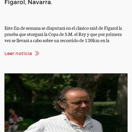
Figarol, Navarra.
Este fin de semana se disputará en el clásico raid de Figarol la
prueba que otorgará la Copa de S.M. el Rey y que por primera
vez se llevará a cabo sobre un recorrido de 120km en la
categoría de CEI 2*, ya que hasta ahora se disputaba sobre CEI
3*. Además, Figarol alojará a […]
Leer noticia