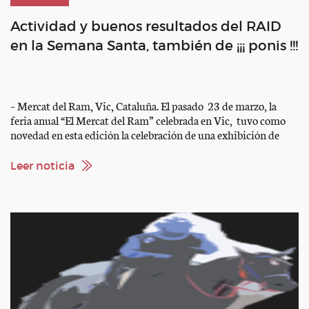
Actividad y buenos resultados del RAID
en la Semana Santa, también de ¡¡¡ ponis !!!
– Mercat del Ram, Vic, Cataluña. El pasado 23 de marzo, la
feria anual “El Mercat del Ram” celebrada en Vic, tuvo como
novedad en esta edición la celebración de una exhibición de
raid de ponis. Participaron 23 binomios pertenecientes a cinco
clubes, los cuáles tomaron la salida divididos en dos grupos. El
Leer noticia
recorrido constaba […]