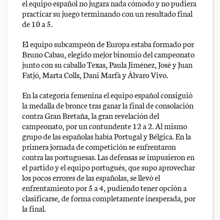
el equipo español no jugara nada cómodo y no pudiera
practicar su juego terminando con un resultado final
de 10 a 5.
El equipo subcampeón de Europa estaba formado por
Bruno Cabau, elegido mejor binomio del campeonato
junto con su caballo Texas, Paula Jiménez, José y Juan
Fatjó, Marta Colls, Dani Marfà y Álvaro Vivo.
En la categoría femenina el equipo español consiguió
la medalla de bronce tras ganar la final de consolación
contra Gran Bretaña, la gran revelación del
campeonato, por un contundente 12 a 2. Al mismo
grupo de las españolas había Portugal y Bélgica. En la
primera jornada de competición se enfrentaron
contra las portuguesas. Las defensas se impusieron en
el partido y el equipo portugués, que supo aprovechar
los pocos errores de las españolas, se llevó el
enfrentamiento por 5 a 4, pudiendo tener opción a
clasificarse, de forma completamente inesperada, por
la final.