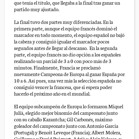
que tenía el título, que llegaba a la final tras ganar un
partido muy ajustado.
La final tuvo dos partes muy diferenciadas. En la
primera parte, aunque el equipo francés dominó el
marcador en todo momento, el equipo español no bajó
la cabeza y consiguió igualar el marcador pocos
segundos antes de llegar al descanso. En la segunda
parte, el equipo francés no dio opción a los españoles
realizando un parcial de 3 a 0 con poco más de 3
minutos. Finalmente, Francia se proclamó
nuevamente Campeona de Europa al ganar España por
10 a 6. Así pues, una vez más la selección española no
consiguió vencer la francesa, que si espera poder
hacerlo el próximo año en el mundial.
El equipo subcampeón de Europa lo formaron Miquel
Julià, elegido mejor binomio del campeonato junto
con su caballo Kazantcha; Gil Carbonés, máximo
goleador del campeonato junto con Antonio Garcia
(Portugal) y Benoit Leveque (Francia); Albert Molera,
Guillermo y David Puigvert, Adrià y Aleix Velasco, y