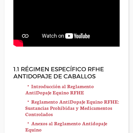
1.1 RÉGIMEN ESPECÍFICO RFHE
ANTIDOPAJE DE CABALLOS
Introducción al Reglamento
AntiDopaje Equino RFHE
Reglamento AntiDopaje Equino RFHE:
Sustancias Prohibidas y Medicamentos
Controlados
Anexos al Reglamento Antidopaje
Equino