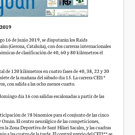
 2019
go 16 de junio 2019, se disputarán los Raids
calm (Gerona, Cataluña), con dos carreras internacionales
nómicas de clasificación de 40, 60 y 80 kilómetros el
tal de 120 kilómetros en cuatro fases de 40, 38, 22 y 20
 siete de la mañana del sábado día 15. La carrera CEI1*
ros, con salida a las ocho menos cuarto.
 domingo día 16 con salidas escalonadas a partir de las
articipación de 78 binomios para el conjunto de las cinco
y Omán. El centro neurálgico de las competiciones,
o en la Zona Deportiva de Sant Hilari Sacalm, y las cuadras
nio a las cuatro de la tarde. El control previo del CEI2** se