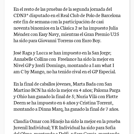
En el resto de las pruebas de la segunda jornada del
CDN3* disputado en el Real Club de Polo de Barcelona
este fin de semana con la participación de casi
noventa binomios en la Clásica 2 se ha impuesto Julia
Méndez con Easy Navy, mientras el Gran Premio U25
ha sido para Giovanni Torrens con Euro Boy.
José Raga y Lucca se han impuesto en la San Jorge;
Annabelle Collins con Freelance ha sido la mejor en
Nivel GP y Jordi Domingo, montando a I am what I
am C by Mango, no ha tenido rival en el GP Especial.
En la final de caballos jóvenes, Marta Bada con San
Martino BCN ha sido la mejor en 4 años; Paloma Parga
y Ohio han ganado la final de 5; Nuria Vilá con Flotte
Deern se ha impuesto en 6 años y Cristina Torrent,
montando a Dinna Marq, ha ganado la final de 7 años.
Claudia Omar con Hinojo ha sido la mejor en la prueba
Juvenil Individual; YR Individual ha sido para Sofía
del Olmo, montando a Delfi, y Sara García, montando