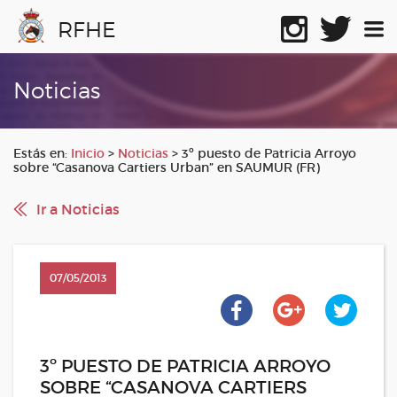
RFHE
Noticias
Estás en:
Inicio
>
Noticias
>
3º puesto de Patricia Arroyo
sobre “Casanova Cartiers Urban” en SAUMUR (FR)
Ir a Noticias
07/05/2013
3º PUESTO DE PATRICIA ARROYO
SOBRE “CASANOVA CARTIERS