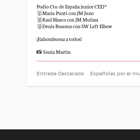
Podio Cto. de España junior CEI2*
🥇Maria Punti con JM Juno
🥈Raul Blasco con JM Mufasa
🥉Denis Busoms con SW Left Elbow
¡Enhorabuena a todos!
📸 Sonia Martin
Entrada Destacada
Españoles por el m