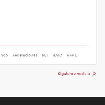
undo
Federaciones
FEI
RAID
RFHE
Siguiente noticia