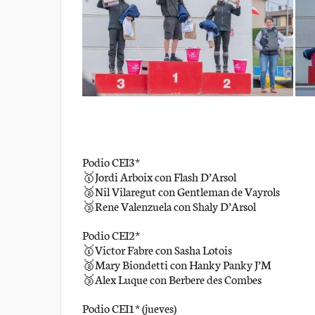
Podio CEI3*
🥇Jordi Arboix con Flash D’Arsol
🥈Nil Vilaregut con Gentleman de Vayrols
🥉Rene Valenzuela con Shaly D’Arsol
Podio CEI2*
🥇Victor Fabre con Sasha Lotois
🥈Mary Biondetti con Hanky Panky J’M
🥉Alex Luque con Berbere des Combes
Podio CEI1* (jueves)