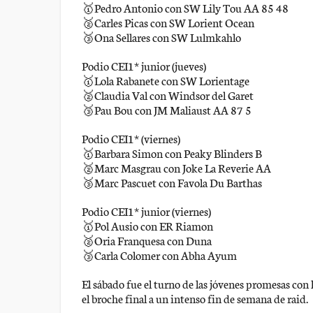
🥇Pedro Antonio con SW Lily Tou AA 85 48
🥈Carles Picas con SW Lorient Ocean
🥉Ona Sellares con SW Lulmkahlo
Podio CEI1* junior (jueves)
🥇Lola Rabanete con SW Lorientage
🥈Claudia Val con Windsor del Garet
🥉Pau Bou con JM Maliaust AA 87 5
Podio CEI1* (viernes)
🥇Barbara Simon con Peaky Blinders B
🥈Marc Masgrau con Joke La Reverie AA
🥉Marc Pascuet con Favola Du Barthas
Podio CEI1* junior (viernes)
🥇Pol Ausio con ER Riamon
🥈Oria Franquesa con Duna
🥉Carla Colomer con Abha Ayum
El sábado fue el turno de las jóvenes promesas con
el broche final a un intenso fin de semana de raid.