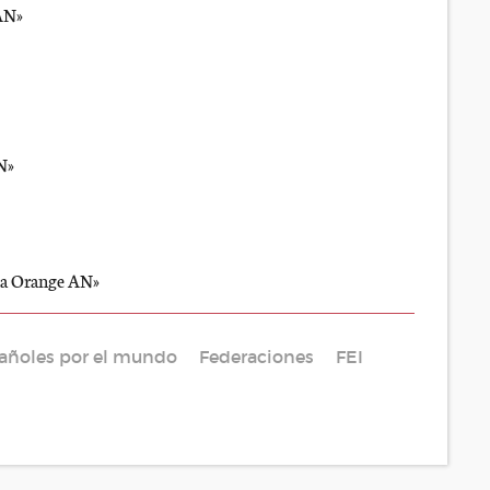
 AN»
N»
l´a Orange AN»
añoles por el mundo
Federaciones
FEI