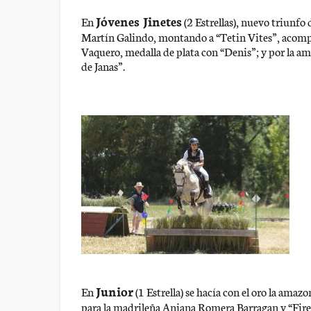
Jóvenes Jinetes
En
(2 Estrellas), nuevo triunfo 
Martín Galindo, montando a “Tetin Vites”, acompañ
Vaquero, medalla de plata con “Denis”; y por la a
de Janas”.
Junior
En
(1 Estrella) se hacía con el oro la ama
para la madrileña Aniana Romera Barragan y “Fire 