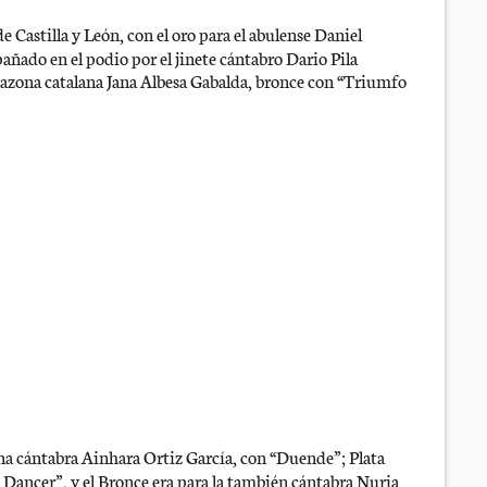
de Castilla y León, con el oro para el abulense Daniel
ado en el podio por el jinete cántabro Dario Pila
mazona catalana Jana Albesa Gabalda, bronce con “Triumfo
zona cántabra Ainhara Ortiz García, con “Duende”; Plata
Dancer”, y el Bronce era para la también cántabra Nuria