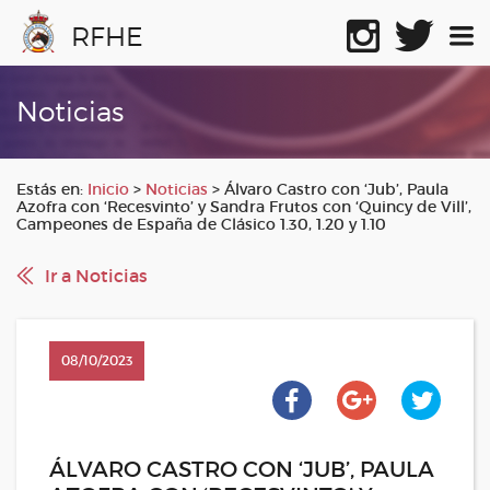
RFHE
Noticias
Estás en:
Inicio
>
Noticias
>
Álvaro Castro con ‘Jub’, Paula
Azofra con ‘Recesvinto’ y Sandra Frutos con ‘Quincy de Vill’,
Campeones de España de Clásico 1.30, 1.20 y 1.10
Ir a Noticias
08/10/2023
ÁLVARO CASTRO CON ‘JUB’, PAULA