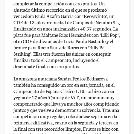
completar la competición con cero puntos. Un
ajustado último recorrido en el que se proclamó
vencedora Paula Azofra García con ‘Recesvinto’, un
CDE de 13 años propiedad de Campos de Nembro S.L,
finalizando en unos inalcanzables 40.37 segundos. La
plata fue para Maitane Ríos Hernández con ‘Lilli Pop’,
otro CDE de diez años de Lucía Pardo Bastardo y el
bronce para Rocío Sainz de Rozas con ‘Billy Be
Striking’. Ellas tres fueron las únicas en conseguir
finalizar todo el Campeonato, incluyendo el
desempate final, con cero puntos.
La amazona murciana Sandra Frutos Bednarova
también ha conseguido un oro en esta jornada, en el
Campeonato de España Clásico 1.10. Lo hizo con su
yegua de 17 años ‘Quincy de Vill’, un binomio muy
compenetrado que lleva ya muchos años compitiendo
juntos y que vuelve a demostrar su solvencia. Tras una
competición muy regular, colocándose séptima en la
primera calificativa, cuarta en la segunda y tercera en
la final con tres recorridos limpios, Frutos se hizo con