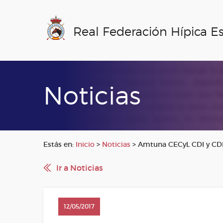
Real Federación Hípica E
Noticias
Estás en:
Inicio
>
Noticias
>
Amtuna CECyL CDI y CD
Ir a Noticias
12/05/2017