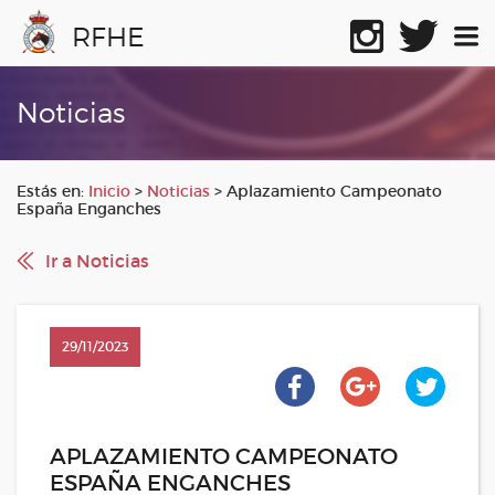
RFHE
Noticias
Estás en:
Inicio
>
Noticias
>
Aplazamiento Campeonato
España Enganches
Ir a Noticias
29/11/2023
APLAZAMIENTO CAMPEONATO
ESPAÑA ENGANCHES