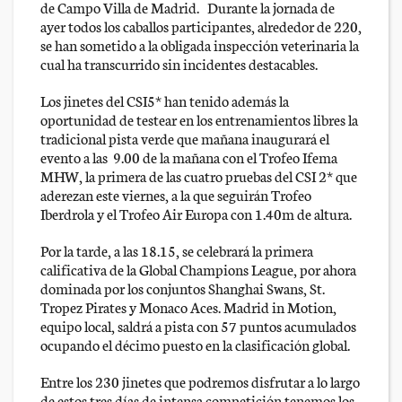
de Campo Villa de Madrid. Durante la jornada de
ayer todos los caballos participantes, alrededor de 220,
se han sometido a la obligada inspección veterinaria la
cual ha transcurrido sin incidentes destacables.
Los jinetes del CSI5* han tenido además la
oportunidad de testear en los entrenamientos libres la
tradicional pista verde que mañana inaugurará el
evento a las 9.00 de la mañana con el Trofeo Ifema
MHW, la primera de las cuatro pruebas del CSI 2* que
aderezan este viernes, a la que seguirán Trofeo
Iberdrola y el Trofeo Air Europa con 1.40m de altura.
Por la tarde, a las 18.15, se celebrará la primera
calificativa de la Global Champions League, por ahora
dominada por los conjuntos Shanghai Swans, St.
Tropez Pirates y Monaco Aces. Madrid in Motion,
equipo local, saldrá a pista con 57 puntos acumulados
ocupando el décimo puesto en la clasificación global.
Entre los 230 jinetes que podremos disfrutar a lo largo
de estos tres días de intensa competición tenemos los