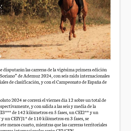
se disputarán las carreras de la vigésima primera edición
 Soriano” de Ademuz 2024, con seis raids internacionales
toriales de clasificación, y con el Campeonato de España de
uto 2024 se correrá el viernes día 12 sobre un total de
spectivamente, y con salida a las seis y media de la
I3*** de 142 kilómetros en 5 fases, un CEI2** y un
 y un CEIYJ1* de 110 kilómetros en 3 fases, se
siete menos cuarto, mientras que las carreras territoriales
carreras internacionales serán CEI/CEN.