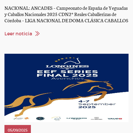
NACIONAL: ANCADES – Campeonato de España de Yeguadas
y Caballos Nacionales 2025 CDN2* Reales Caballerizas de
Córdoba – LIGA NACIONAL DE DOMA CLÁSICA CABALLOS
JÓVENES 2025 CDN3* Dos Lunas Polo & Dressage – LIGA
NACIONAL DE DOMA CLÁSICA CABALLOS JÓVENES Y
Leer noticia
GRAN PREMIO 2025 INTERNACIONAL: Longines FEI
Jumping World Cup™ 2025-2026 I NAL […]
05/09/2025