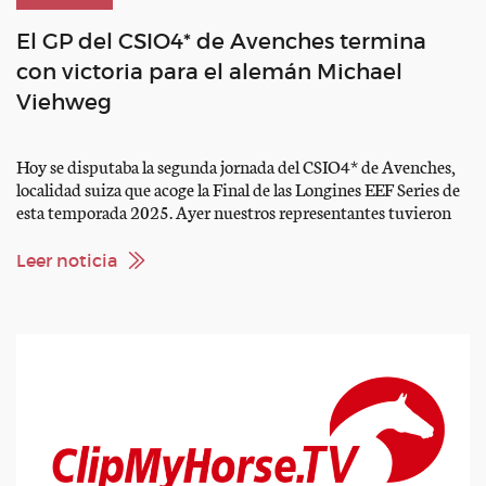
El GP del CSIO4* de Avenches termina
con victoria para el alemán Michael
Viehweg
Hoy se disputaba la segunda jornada del CSIO4* de Avenches,
localidad suiza que acoge la Final de las Longines EEF Series de
esta temporada 2025. Ayer nuestros representantes tuvieron
su primera toma de contacto con la pista, ya que Iván Serrano,
Jesús Bamonde y Carolina Aresu, 3 de los 4 miembros del
Leer noticia
equipo nacional, optaron […]