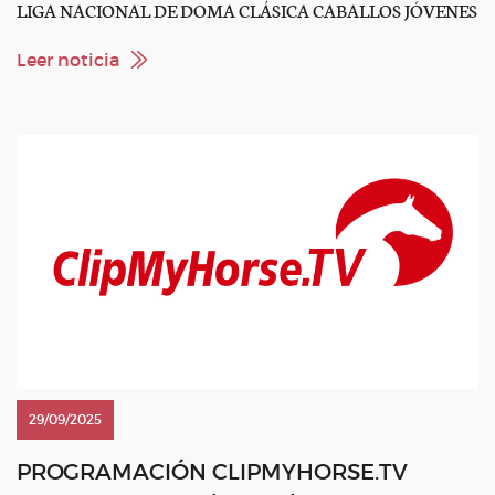
LIGA NACIONAL DE DOMA CLÁSICA CABALLOS JÓVENES
2025 CDN3* Las Cadenas – FINAL LIGA NACIONAL DE
DOMA CLÁSICA CABALLOS JÓVENES Y GRAN PREMIO
Leer noticia
2025 INTERNACIONAL: Longines League of Nations™ Final
2025 – Barcelona FEI Eventing […]
29/09/2025
PROGRAMACIÓN CLIPMYHORSE.TV