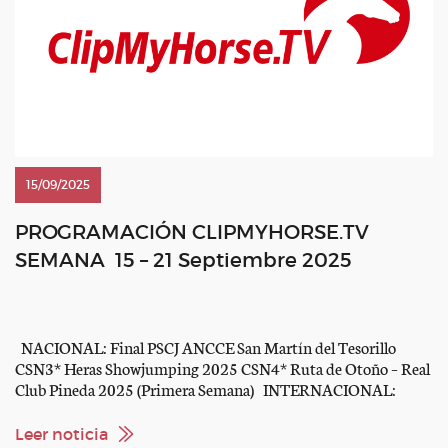
15/09/2025
PROGRAMACIÓN CLIPMYHORSE.TV
SEMANA 15 – 21 Septiembre 2025
NACIONAL: Final PSCJ ANCCE San Martín del Tesorillo
CSN3* Heras Showjumping 2025 CSN4* Ruta de Otoño – Real
Club Pineda 2025 (Primera Semana) INTERNACIONAL:
Longines League of Nations 2025 – St.Tropez-Gassin CSIO
Youth Finals Lier FEI Eventing European Championship –
Leer noticia