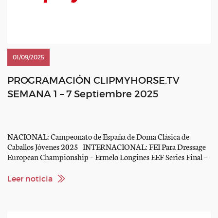
01/09/2025
PROGRAMACIÓN CLIPMYHORSE.TV
SEMANA 1 – 7 Septiembre 2025
NACIONAL: Campeonato de España de Doma Clásica de
Caballos Jóvenes 2025 INTERNACIONAL: FEI Para Dressage
European Championship – Ermelo Longines EEF Series Final –
CSIO4* Avenches CSIO5* Spruce Meadows Masters Al Shira´aa
Bundeschampionate 2025 FEI Driving European
Leer noticia
Championship Four in Hand / FEI Para Driving World
Championship Singles 2025 CSI3* Esposende (week 1) 2025
[…]