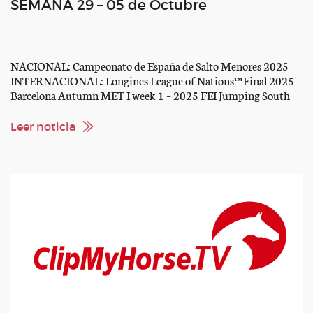
SEMANA 29 – 05 de Octubre
NACIONAL: Campeonato de España de Salto Menores 2025
INTERNACIONAL: Longines League of Nations™ Final 2025 –
Barcelona Autumn MET I week 1 – 2025 FEI Jumping South
American Championship Youth – Asuncion Morocco Royal
Tour 2025 – El Jadida Arena Nova CSI3* CDI3* CSIYH1* auf
Leer noticia
der APROPOS PFERD Al Shaqab – The 3rd Longines […]