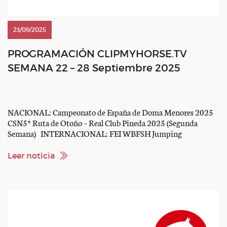
23/09/2025
PROGRAMACIÓN CLIPMYHORSE.TV
SEMANA 22 – 28 Septiembre 2025
NACIONAL: Campeonato de España de Doma Menores 2025
CSN5* Ruta de Otoño – Real Club Pineda 2025 (Segunda
Semana) INTERNACIONAL: FEI WBFSH Jumping
Championships for Young Horses FEI Eventing Nations Cup™
2025 of France – Lignières Morocco Royal Tour 2025 – Rabat
Leer noticia
CSI5* Coapexpan 2025 CSI5* Major League Show Jumping
Greenwich CSI2* La Boissière-Ecole […]