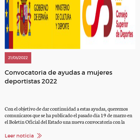
21/03/2022
Convocatoria de ayudas a mujeres
deportistas 2022
Con el objetivo de dar continuidad a estas ayudas, queremos
comunicaros que se ha publicado el pasado día 19 de marzo en
el Boletín Oficial del Estado una nueva convocatoria con la
misma finalidad, dirigida directamente a las deportistas. Para
facilitar el acceso a esta información nos gustaría poder contar
Leer noticia