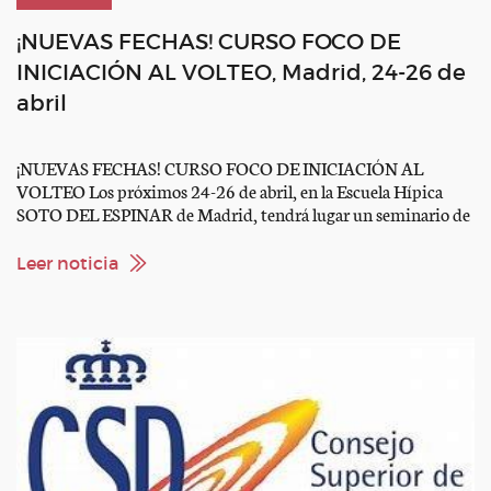
¡NUEVAS FECHAS! CURSO FOCO DE
INICIACIÓN AL VOLTEO, Madrid, 24-26 de
abril
¡NUEVAS FECHAS! CURSO FOCO DE INICIACIÓN AL
VOLTEO Los próximos 24-26 de abril, en la Escuela Hípica
SOTO DEL ESPINAR de Madrid, tendrá lugar un seminario de
iniciación al VOLTEO dentro del programa de Formación
Continua, FOCO, coordinados por el CSD y la RFHE. El
Leer noticia
programa contiene, entre otras, las siguientes actividades:
FUNDAMENTOS DE LA DISCIPLINA El […]