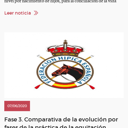
nivel por nacimiento de hijos, para la conciliación de la vida
deportiva y familiar de aquellas deportistas con hijos menores
de tres años, y formación académica reglada, asi como a las
Leer noticia
deportistas integrantes de selecciones […]
07/06/2020
Fase 3. Comparativa de la evolución por
fases de la práctica de la equitación