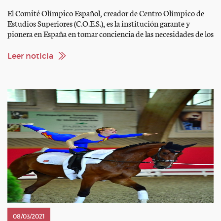
El Comité Olímpico Español, creador de Centro Olímpico de
Estudios Superiores (C.O.E.S.), es la institución garante y
pionera en España en tomar conciencia de las necesidades de los
especialistas en Alto Rendimiento Deportivo y poner los
medios para satisfacerlos. Iniciamos en 2021 el vigésimo
Leer noticia
noveno año de andadura impartiendo en su seno los estudios de
[…]
08/03/2021