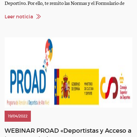
Deportivo. Por ello, te remito las Normas y el Formulario de
Solicitud para la obtención de una Beca para dicho Máster.
Quedamos a la espera del envío de dicho formulario cuyo plazo
Leer noticia
finaliza el día 30 […]
19/04/2022
WEBINAR PROAD «Deportistas y Acceso a