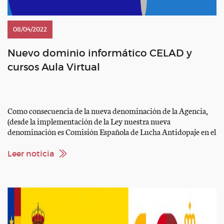
08/04/2022
Nuevo dominio informático CELAD y
cursos Aula Virtual
Como consecuencia de la nueva denominación de la Agencia,
(desde la implementación de la Ley nuestra nueva
denominación es Comisión Española de Lucha Antidopaje en el
Deporte (CELAD)) se ha producido un cambio en nuestro
dominio informático que afecta también a los cursos alojados
Leer noticia
dentro de nuestro Aula Virtual. Por todos estos cambios y […]