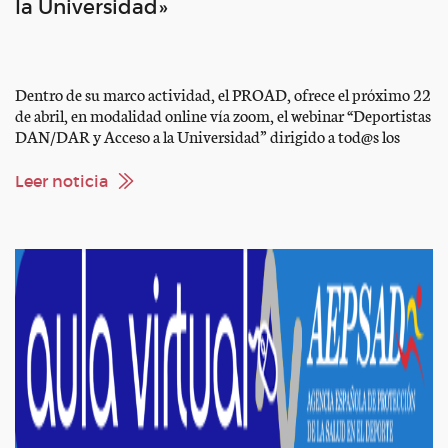
la Universidad»
Dentro de su marco actividad, el PROAD, ofrece el próximo 22
de abril, en modalidad online vía zoom, el webinar “Deportistas
DAN/DAR y Acceso a la Universidad” dirigido a tod@s los
deportistas interesad@s en iniciar estudios unversitarios y/o
ciclos formativos. El acceso a la universidad es una etapa
Leer noticia
importante para mucho de nuestr@s deportistas […]