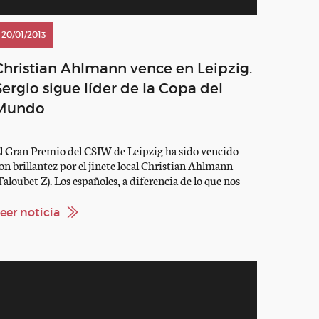
20/01/2013
Christian Ahlmann vence en Leipzig.
Sergio sigue líder de la Copa del
Mundo
l Gran Premio del CSIW de Leipzig ha sido vencido
on brillantez por el jinete local Christian Ahlmann
Taloubet Z). Los españoles, a diferencia de lo que nos
an acostumbrado en esta temporada en las pruebas
untuables para la Copa del Mundo de Saltos hasta la
eer noticia
echa, no han tenido un buen día. Tanto Manuel […]