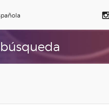
spañola
 búsqueda