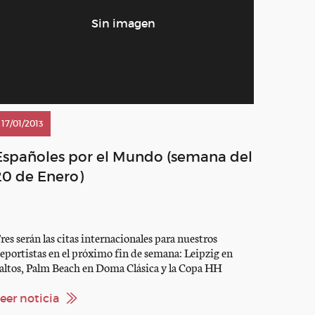
17/01/2013
Españoles por el Mundo (semana del
20 de Enero)
res serán las citas internacionales para nuestros
eportistas en el próximo fin de semana: Leipzig en
altos, Palm Beach en Doma Clásica y la Copa HH
heikh Mohammed bin Rashid Al Maktoum en Raid.
UELVE LA COPA DEL MUNDO CON EL CSIW* DE
eer noticia
EIPZIG Tras acudir al CSI 5* de Basilea, nuestros