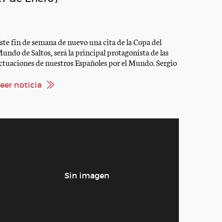
ste fin de semana de nuevo una cita de la Copa del
undo de Saltos, será la principal protagonista de las
ctuaciones de nuestros Españoles por el Mundo. Sergio
lvarez Moya participará como único español inscrito
n el CSIW 5* de Zurich, al que acude con Abab Van Het
eer noticia
olenhof, Zipper y Carlo 273. Allí […]