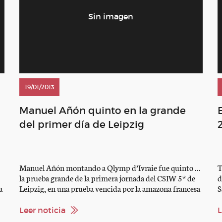
19/01/2013
Manuel Añón quinto en la grande
del primer día de Leipzig
Manuel Añón montando a Qlymp d’Ivraie fue quinto en
T
la prueba grande de la primera jornada del CSIW 5* de
d
a
Leipzig, en una prueba vencida por la amazona francesa
S
Pénélope Leprevost (Nice Stephanie). Sergio Álvarez
S
s
Moya sobre Zipper no tuvo un buen día, realizando un
V
Leer noticia
L
total de 15 puntos sobre el mismo recorrido.
L