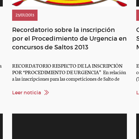
23/01/2013
Recordatorio sobre la inscripción
por el Procedimiento de Urgencia en
concursos de Saltos 2013
a
RECORDATORIO RESPECTO DE LA INSCRIPCIÓN
E
POR “PROCEDIMIENTO DE URGENCIA” En relación
c
a las inscripciones para las competiciones de Salto de
(
to
2013, les recordamos las modificaciones
h
a
correspondientes al “procedimiento de urgencia”.
p
Leer noticia
L
es
Teniendo en cuenta que dicho procedimiento era
f
objeto de críticas por parte de los participantes que
llegaban a un concurso sin saber contra quien iban […]