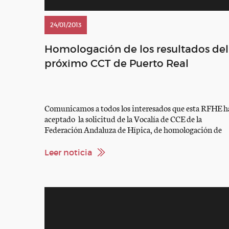
24/01/2013
Homologación de los resultados del
próximo CCT de Puerto Real
Comunicamos a todos los interesados que esta RFHE h
aceptado la solicitud de la Vocalía de CCE de la
Federación Andaluza de Hípica, de homologación de
resultados del CCT 1* Territorial de Concurso Comple
de Equitación que se va a celebrar el próximo sábado dí
Leer noticia
26 de Enero de 2013 en las instalaciones del Club Jinet
de […]