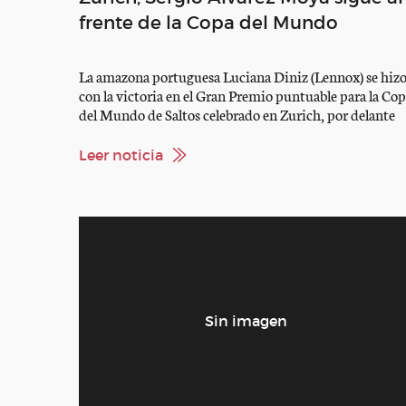
frente de la Copa del Mundo
La amazona portuguesa Luciana Diniz (Lennox) se hiz
con la victoria en el Gran Premio puntuable para la Co
del Mundo de Saltos celebrado en Zurich, por delante
del vigente campeón de Europa, el sueco Rolf Goran
Bengtsson (Casall La Silla) y del reciente vencedor en la
Leer noticia
prueba de Leipzig, el alemán Christiann Ahlmann
(Codex One). […]