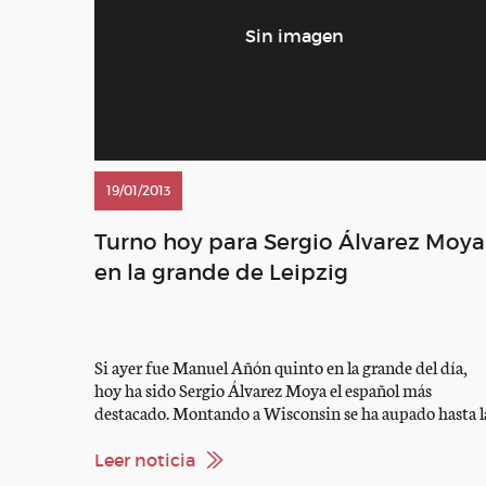
19/01/2013
Turno hoy para Sergio Álvarez Moya
en la grande de Leipzig
Si ayer fue Manuel Añón quinto en la grande del día,
hoy ha sido Sergio Álvarez Moya el español más
destacado. Montando a Wisconsin se ha aupado hasta l
cuarta plaza en una prueba ganada por el suizo Pius
Schwizer (Coodgirl). Mañana a partir de las 14:30 hora
Leer noticia
tendrá lugar la prueba estrella del CSIW […]