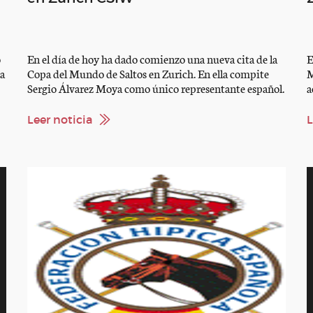
o
En el día de hoy ha dado comienzo una nueva cita de la
E
pa
Copa del Mundo de Saltos en Zurich. En ella compite
M
Sergio Álvarez Moya como único representante español.
a
En la prueba pequeña, Serio con Sirius fue sexto. En la
Á
mediana compitió con Abab van het Molenhof, siendo
e
Leer noticia
L
34º. Destacó especialmente en la prueba […]
M