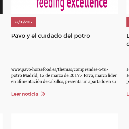
24/03/2017
Pavo y el cuidado del potro
www.pavo-horsefood.es/themas/comprendes-a-tu-
H
potro Madrid, 15 de marzo de 2017.- Pavo, marca líder
E
en alimentación de caballos, presenta un apartado en su
p
web sobre el cuidado del potro dirigido a propietarios de
s
caballos. El objetivo de Pavo con esta acción es mejorar el
c
Leer noticia
L
conocimiento y la compresión entre potro y dueño. Los
d
potros necesitan una atención enfocada […]
a