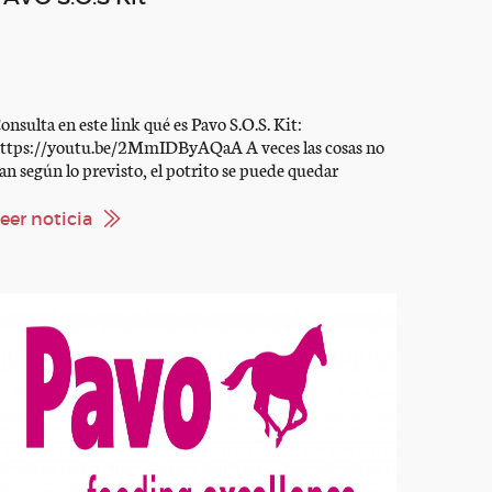
onsulta en este link qué es Pavo S.O.S. Kit:
ttps://youtu.be/2MmIDByAQaA A veces las cosas no
an según lo previsto, el potrito se puede quedar
uérfano, en ese momento necesitas un ‘kit de primero
uxilios’
eer noticia