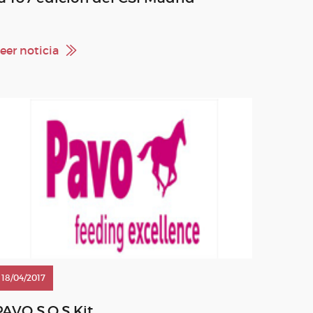
eer noticia
18/04/2017
PAVO S.O.S Kit