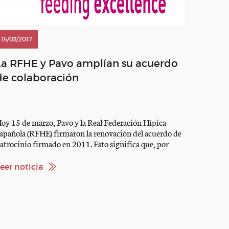
15/03/2017
La RFHE y Pavo amplían su acuerdo
de colaboración
oy 15 de marzo, Pavo y la Real Federación Hípica
spañola (RFHE) firmaron la renovación del acuerdo de
atrocinio firmado en 2011. Esto significa que, por
éptimo año consecutivo, la marca continuará su
olaboración como patrocinadora y proveedora oficial
eer noticia
e la Federación. La RFHE y la marca y fabricante de
limentos para caballos Pavo, han […]