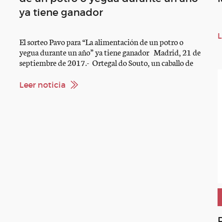
ya tiene ganador
L
El sorteo Pavo para “La alimentación de un potro o
yegua durante un año” ya tiene ganador Madrid, 21 de
septiembre de 2017.- Ortegal do Souto, un caballo de
lo
un año de edad, propiedad de María Navarro, de A
Coruña, ha sido el ganador del sorteo Pavo para la
Leer noticia
alimentación durante un año de […]