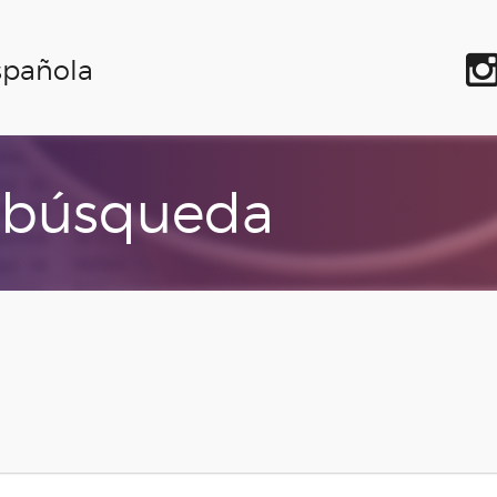
spañola
 búsqueda