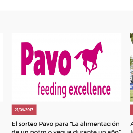
21/09/2017
El sorteo Pavo para “La alimentación
de un potro o yegua durante un año”