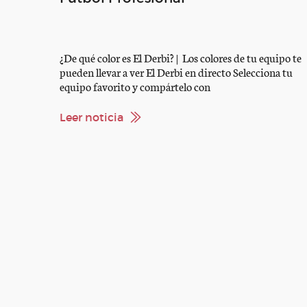
¿De qué color es El Derbi? | Los colores de tu equipo te
pueden llevar a ver El Derbi en directo Selecciona tu
equipo favorito y compártelo con
#DeQueColorEsElDerbi Podrás ganar un viaje para ver
en directo desde la Fan Box y disfrutar de una
Leer noticia
experiencia única que no olvidarás. Estas son las url de
[…]