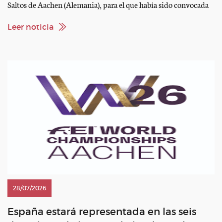
Saltos de Aachen (Alemania), para el que había sido convocada
como integrante del Equipo Español. La amazona sufrió una
lesión durante una reciente participación en competición y,
Leer noticia
tras la valoración realizada por el equipo médico, se […]
28/07/2026
España estará representada en las seis