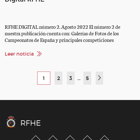
RFHE DIGITAL número 2. Agosto 2022 El número 2 de
nuestra publicación cuenta con: Galerías de Fotos de los
Campeonatos de España y principales competiciones
internacionales celebradas hasta la fecha en el año Información
sobre los Juegos Ecuestres Mundiales El desarrollo de la Liga
Leer noticia
Nacional de Saltos y vídeos de las dos competiciones celebradas
hasta […]
1
2
3
…
5
RFHE