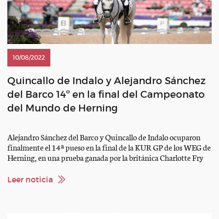
10/08/2022
Quincallo de Indalo y Alejandro Sánchez
del Barco 14º en la final del Campeonato
del Mundo de Herning
Alejandro Sánchez del Barco y Quincallo de Indalo ocuparon
finalmente el 14ª pueso en la final de la KUR GP de los WEG de
Herning, en una prueba ganada por la británica Charlotte Fry
con el KWPN Glamourdale Resultados KUR WEG Herning
2022
Leer noticia