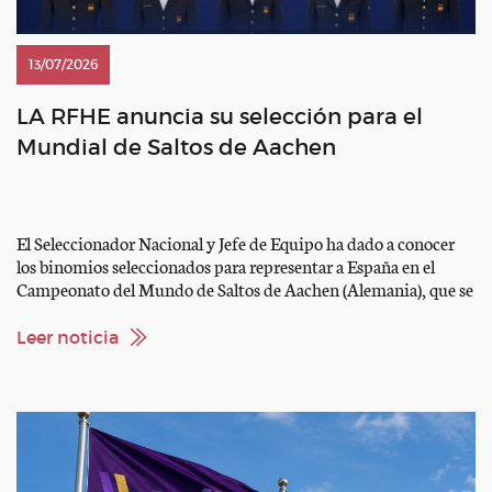
13/07/2026
LA RFHE anuncia su selección para el
Mundial de Saltos de Aachen
El Seleccionador Nacional y Jefe de Equipo ha dado a conocer
los binomios seleccionados para representar a España en el
Campeonato del Mundo de Saltos de Aachen (Alemania), que se
celebrará del 11 al 23 de agosto. Equipo Julio Arias Cueva con
“Filou du Manoire” Pilar Cordón Muro con “Pica Pica Z”
Leer noticia
Alberto Márquez Galobardes […]