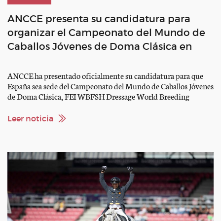
ANCCE presenta su candidatura para
organizar el Campeonato del Mundo de
Caballos Jóvenes de Doma Clásica en
España 2028 – 2030
ANCCE ha presentado oficialmente su candidatura para que
España sea sede del Campeonato del Mundo de Caballos Jóvenes
de Doma Clásica, FEI WBFSH Dressage World Breeding
Championship for Young Horses, durante el periodo
comprendido entre 2028 y 2030. Esta candidatura es el
Leer noticia
resultado de más de dos años de trabajo continuado y se
enmarca, además, en […]