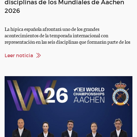
disciplinas de los Mundiales de Aachen
2026
La hípica española afrontará uno de los grandes
acontecimientos de la temporada internacional con
representación en las seis disciplinas que formarán parte de los
Campeonatos del Mundo FEI de Aachen 2026, que se
celebrarán del 11 al 23 de agosto en Alemania. Durante trece
Leer noticia
días, las históricas instalaciones de la Soers, en Aquisgrán,
reunirán a […]