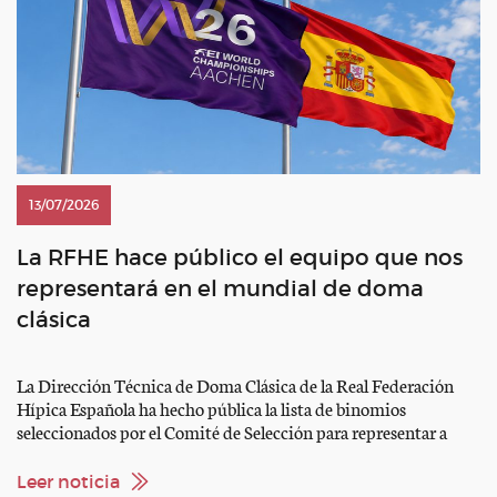
13/07/2026
La RFHE hace público el equipo que nos
representará en el mundial de doma
clásica
La Dirección Técnica de Doma Clásica de la Real Federación
Hípica Española ha hecho pública la lista de binomios
seleccionados por el Comité de Selección para representar a
España en el Campeonato del Mundo de Doma Clásica (WEG),
que se disputará del 11 al 16 de agosto en Aachen (Alemania).
Leer noticia