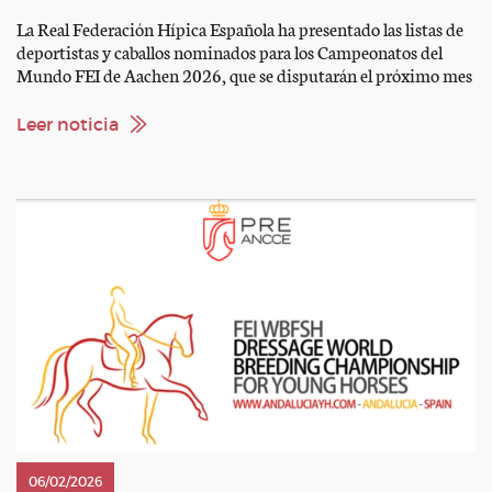
La Real Federación Hípica Española ha presentado las listas de
deportistas y caballos nominados para los Campeonatos del
Mundo FEI de Aachen 2026, que se disputarán el próximo mes
de agosto y reunirán las disciplinas de Salto de Obstáculos,
Doma Clásica, Concurso Completo de Equitación (CCE),
Leer noticia
Paraecuestre, Enganches y Volteo. La competición tendrá lugar
del […]
06/02/2026