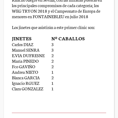
los principales compromisos de cada categoría; los
WEG TRYON 2018 y el Campeonato de Europa de
menores en FONTAINEBLEU en julio 2018
Los jinetes que asistirán a este primer clínic son:
JINETES
Nº CABALLOS
Carlos DIAZ
3
Manuel SENRA
3
E.VIA DUFRESNE
2
María PINEDO
2
Fco GAVIÑO
2
Andrea NIETO
1
Blanca GARCIA
2
Ignacio RGUEZ
1
Clara GONZALEZ
1