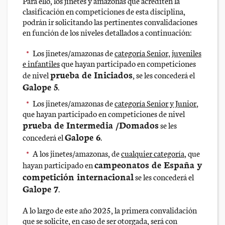
Para ello, los jinetes y amazonas que acrediten la
clasificación en competiciones de esta disciplina,
podrán ir solicitando las pertinentes convalidaciones
en función de los niveles detallados a continuación:
Los jinetes/amazonas de
categoría Senior, juveniles
e infantiles
que hayan participado en competiciones
prueba de Iniciados
de nivel
, se les concederá el
Galope 5
.
Los jinetes/amazonas de
categoría Senior y Junior
,
que hayan participado en competiciones de nivel
prueba de Intermedia /Domados
se les
Galope 6
concederá el
.
A los jinetes/amazonas, de
cualquier categoría
, que
campeonatos de España y
hayan participado en
competición internacional
se les concederá el
Galope 7
.
A lo largo de este año 2025, la primera convalidación
que se solicite, en caso de ser otorgada, será con