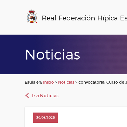
Real Federación Hípica E
Noticias
Estás en:
Inicio
>
Noticias
>
convocatoria: Curso de J
Ir a Noticias
26/03/2026