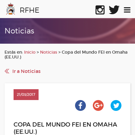
RFHE
Noticias
Estás en:
Inicio
>
Noticias
>
Copa del Mundo FEI en Omaha
(EE.UU.)
Ir a Noticias
21/03/2017
COPA DEL MUNDO FEI EN OMAHA
(EE.UU.)