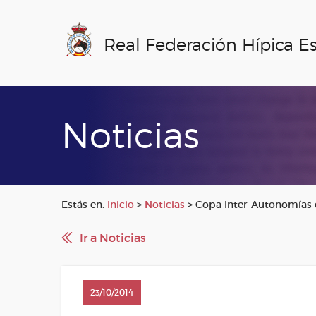
Real Federación Hípica E
Noticias
Estás en:
Inicio
>
Noticias
>
Copa Inter-Autonomías d
Ir a Noticias
23/10/2014