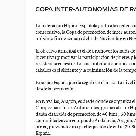
COPA INTER-AUTONOMÍAS DE RA
La federación Hípica Española junto a las federa
consecutivo, la Copa de promoción de inter-autonom
próximo fin de semana del 1 de Noviembre en Nov
El objetivo principal es el de promover los raids de
incentivar y motivar la participación de jinetes y j
resistencia ecuestre. La final inter-autonómica co
caballos es el aliciente y la culminación de la tempor
Para que España pueda seguir en el más alto nivel 
desde la promoción.
En Novallas, Aragón, es desde donde se organiza e
Campeonato Inter-Autonomías, gracias al club Hip
darán cita raids de promoción de 40 kms , 60 kms
comunidades con equipos de Andalucía, Aragón, As
otros , previendo una participación de entre 70-80
España.