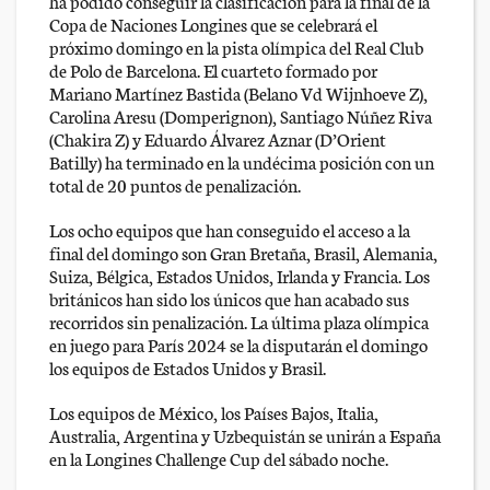
ha podido conseguir la clasificación para la final de la
Copa de Naciones Longines que se celebrará el
próximo domingo en la pista olímpica del Real Club
de Polo de Barcelona. El cuarteto formado por
Mariano Martínez Bastida (Belano Vd Wijnhoeve Z),
Carolina Aresu (Domperignon), Santiago Núñez Riva
(Chakira Z) y Eduardo Álvarez Aznar (D’Orient
Batilly) ha terminado en la undécima posición con un
total de 20 puntos de penalización.
Los ocho equipos que han conseguido el acceso a la
final del domingo son Gran Bretaña, Brasil, Alemania,
Suiza, Bélgica, Estados Unidos, Irlanda y Francia. Los
británicos han sido los únicos que han acabado sus
recorridos sin penalización. La última plaza olímpica
en juego para París 2024 se la disputarán el domingo
los equipos de Estados Unidos y Brasil.
Los equipos de México, los Países Bajos, Italia,
Australia, Argentina y Uzbequistán se unirán a España
en la Longines Challenge Cup del sábado noche.