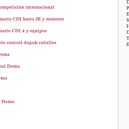
competición internacional
ario CDI hasta 3E y menores
ario CDI 4 y equipos
o control dopaje caballos
 Doma
onal Doma
oma
al Doma