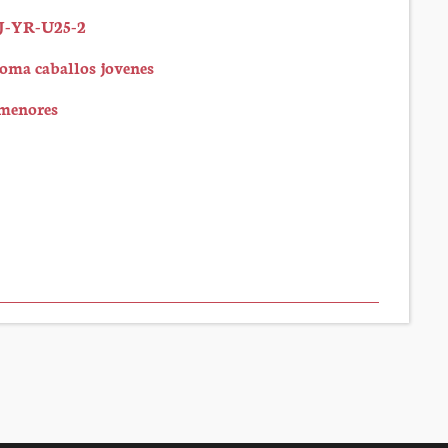
-J-YR-U25-2
doma caballos jovenes
menores