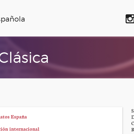
spañola
lásica
natos España
ción internacional