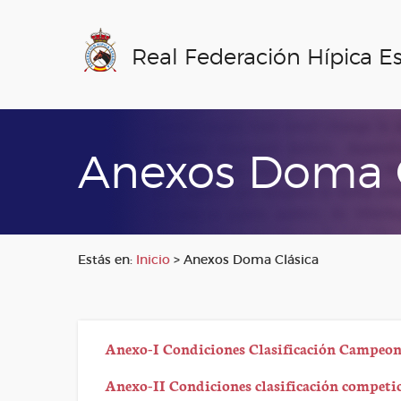
Real Federación Hípica E
Anexos Doma C
Estás en:
Inicio
>
Anexos Doma Clásica
Anexo-I Condiciones Clasificación Campeo
Anexo-II Condiciones clasificación competi