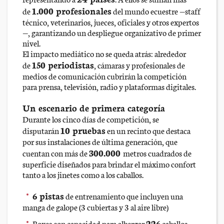
1.000 profesionales
de
del mundo ecuestre —staff
técnico, veterinarios, jueces, oficiales y otros expertos
—, garantizando un despliegue organizativo de primer
nivel.
El impacto mediático no se queda atrás: alrededor
150 periodistas
de
, cámaras y profesionales de
medios de comunicación cubrirán la competición
para prensa, televisión, radio y plataformas digitales.
Un escenario de primera categoría
Durante los cinco días de competición, se
10 pruebas
disputarán
en un recinto que destaca
por sus instalaciones de última generación, que
300.000
cuentan con más de
metros cuadrados de
superficie diseñados para brindar el máximo confort
tanto a los jinetes como a los caballos.
6 pistas
de entrenamiento que incluyen una
manga de galope (3 cubiertas y 3 al aire libre)
226
Boxes con capacidad para albergar
caballos