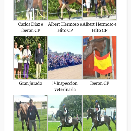
Carlos Diaz e
Albert Hermoso e
Albert Hermoso e
Iberon CP
Hito CP
Hito CP
Gran jurado
!ª Inspeccion
Iberon CP
veterinaria