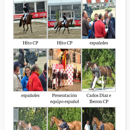
Hito CP
Hito CP
españoles
españoles
Presentación
Carlos Diaz e
equipo español
Iberon CP