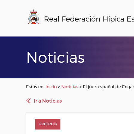
Real Federación Hípica E
Noticias
Estás en:
Inicio
>
Noticias
>
El juez español de Enga
Ir a Noticias
28/01/2014