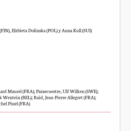
IN), Elzbieta Dolinska (POL) y Anna Kull (SUI)
nard Maurel (FRA); Paraecuestre, Ulf Wilken (SWE);
Wentein (BEL); Raid, Jean-Pierre Allegret (FRA);
chel Pinel (FRA)