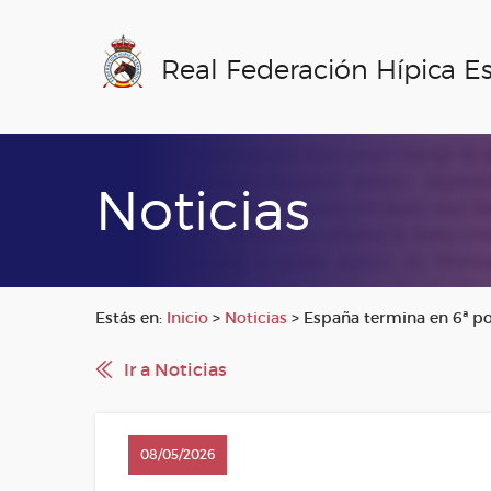
Real Federación Hípica E
Noticias
Estás en:
Inicio
>
Noticias
>
España termina en 6ª po
Ir a Noticias
08/05/2026