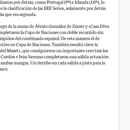
zaron por detrás, como Portugal (9ª) e Irlanda (10ª), lo
e la clasificación de las EEF Series, solamente por detrás
ña que era segunda.
legó de la mano de Álvaro González de Zárate y «Casa Diva
ompletaron la Copa de Naciones con doble recorrido sin
 rápidos del combinado español. De esta manera el de
cutivo en Copa de Naciones. También resultó clave la
el Maset», que consiguieron un importante cero tras los
ar Cordón e Iván Serrano completaron una sólida actuación
ambas mangas. Un derribo en cada salida a pista para la
asco.