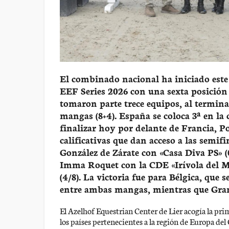
El combinado nacional ha iniciado este 
EEF Series 2026 con una sexta posición
tomaron parte trece equipos, al termin
mangas (8+4). España se coloca 3ª en la 
finalizar hoy por delante de Francia, Po
calificativas que dan acceso a las semi
González de Zárate con «Casa Diva PS» (0
Imma Roquet con la CDE «Irívola del Ma
(4/8). La victoria fue para Bélgica, que 
entre ambas mangas, mientras que Gran 
El Azelhof Equestrian Center de Lier acogía la pri
los países pertenecientes a la región de Europa del