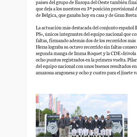
países del grupo de Europa del Oeste también finali
que deja a los nuestros en 3ª posición provisional d
de Bélgica, que ganaba hoy en casa y de Gran Breta
La actuación más destacada del conjunto español l
PS», únicos integrantes del equipo nacional que c
faltas, firmando además dos de los recorridos más
Heras lograba su octavo recorrido sin faltas conse
segunda manga de Imma Roquet y la CDE «Irívola d
ocho puntos registrados en la primera vuelta. Pil
del equipo nacional con unos buenos resultados en 
amazona aragonesa y ocho y cuatro para el jinete v