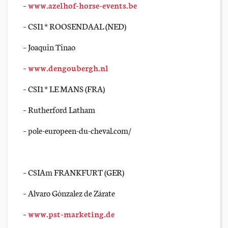
–
www.azelhof-horse-events.be
– CSI1* ROOSENDAAL (NED)
– Joaquin Tinao
–
www.dengoubergh.nl
– CSI1* LE MANS (FRA)
– Rutherford Latham
– pole-europeen-du-cheval.com/
– CSIAm FRANKFURT (GER)
– Alvaro Gónzalez de Zárate
–
www.pst-marketing.de