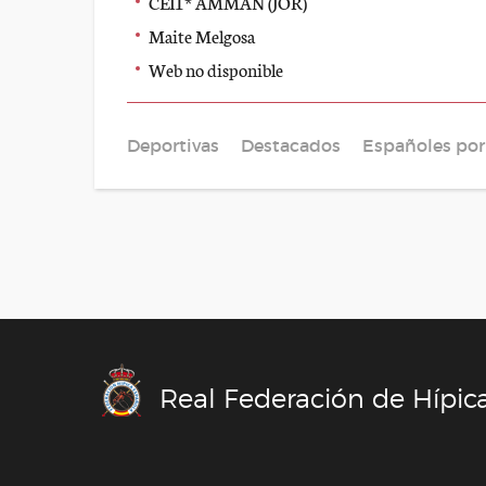
CEI1* AMMAN (JOR)
Maite Melgosa
Web no disponible
Deportivas
Destacados
Españoles po
Real Federación de Hípic