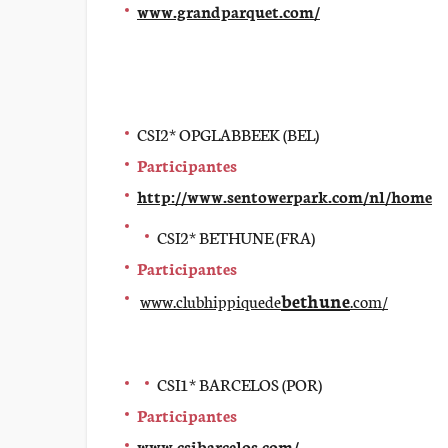
www.grandparquet.com/
CSI2* OPGLABBEEK (BEL)
Participantes
http://www.sentowerpark.com/nl/home
CSI2* BETHUNE (FRA)
Participantes
bethune
www.clubhippiquede
.com/
CSI1* BARCELOS (POR)
Participantes
www.csibarcelos.com/