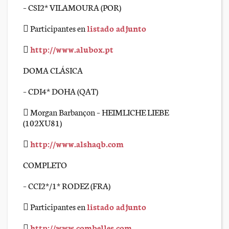
– CSI2* VILAMOURA (POR)
 Participantes en
listado adjunto

http://www.alubox.pt
DOMA CLÁSICA
– CDI4* DOHA (QAT)
 Morgan Barbançon – HEIMLICHE LIEBE
(102XU81)

http://www.alshaqb.com
COMPLETO
– CCI2*/1* RODEZ (FRA)
 Participantes en
listado adjunto

http://www.combelles.com