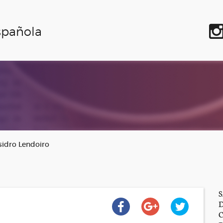
spañola
Isidro Lendoiro