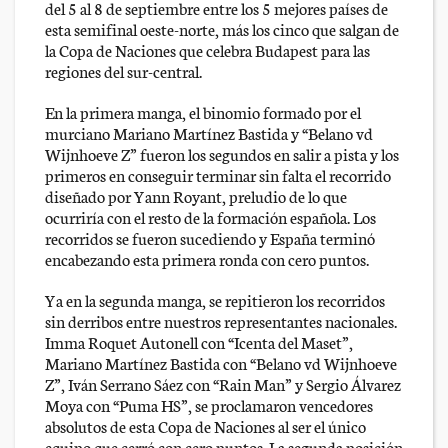
del 5 al 8 de septiembre entre los 5 mejores países de
esta semifinal oeste-norte, más los cinco que salgan de
la Copa de Naciones que celebra Budapest para las
regiones del sur-central.
En la primera manga, el binomio formado por el
murciano Mariano Martínez Bastida y “Belano vd
Wijnhoeve Z” fueron los segundos en salir a pista y los
primeros en conseguir terminar sin falta el recorrido
diseñado por Yann Royant, preludio de lo que
ocurriría con el resto de la formación española. Los
recorridos se fueron sucediendo y España terminó
encabezando esta primera ronda con cero puntos.
Ya en la segunda manga, se repitieron los recorridos
sin derribos entre nuestros representantes nacionales.
Imma Roquet Autonell con “Icenta del Maset”,
Mariano Martínez Bastida con “Belano vd Wijnhoeve
Z”, Iván Serrano Sáez con “Rain Man” y Sergio Álvarez
Moya con “Puma HS”, se proclamaron vencedores
absolutos de esta Copa de Naciones al ser el único
equipo que cerró con cero puntos. La segunda posición