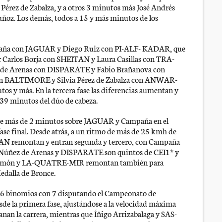
Pérez de Zabalza, y a otros 3 minutos más José Andrés
ñoz. Los demás, todos a 15 y más minutos de los
mpaña con JAGUAR y Diego Ruiz con PI-ALF- KADAR, que
or Carlos Borja con SHEITAN y Laura Casillas con TRA-
z de Arenas con DISPARATE y Fabio Brañanova con
con BALTIMORE y Silvia Pérez de Zabalza con ANWAR-
os y más. En la tercera fase las diferencias aumentan y
 39 minutos del dúo de cabeza.
e más de 2 minutos sobre JAGUAR y Campaña en el
 fase final. Desde atrás, a un ritmo de más de 25 kmh de
AN remontan y entran segunda y tercero, con Campaña
 Núñez de Arenas y DISPARATE son quintos de CEI1* y
 Simón y LA-QUATRE-MIR remontan también para
Medalla de Bronce.
n 26 binomios con 7 disputando el Campeonato de
e la primera fase, ajustándose a la velocidad máxima
 la carrera, mientras que Íñigo Arrizabalaga y SAS-