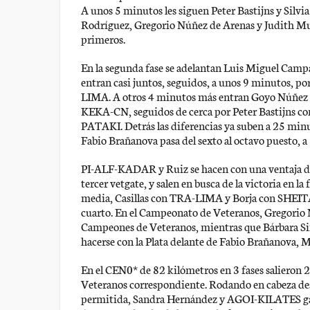
A unos 5 minutos les siguen Peter Bastijns y Silvia 
Rodríguez, Gregorio Núñez de Arenas y Judith Mu
primeros.
En la segunda fase se adelantan Luis Miguel Ca
entran casi juntos, seguidos, a unos 9 minutos, p
LIMA. A otros 4 minutos más entran Goyo Núñe
KEKA-CN, seguidos de cerca por Peter Bastijns 
PATAKI. Detrás las diferencias ya suben a 25 minut
Fabio Brañanova pasa del sexto al octavo puesto, a
PI-ALF-KADAR y Ruiz se hacen con una ventaja d
tercer vetgate, y salen en busca de la victoria en la
media, Casillas con TRA-LIMA y Borja con SHEIT
cuarto. En el Campeonato de Veteranos, Gregorio
Campeones de Veteranos, mientras que Bárbara
hacerse con la Plata delante de Fabio Brañanova, 
En el CEN0* de 82 kilómetros en 3 fases saliero
Veteranos correspondiente. Rodando en cabeza desd
permitida, Sandra Hernández y AGOI-KILATES ganan