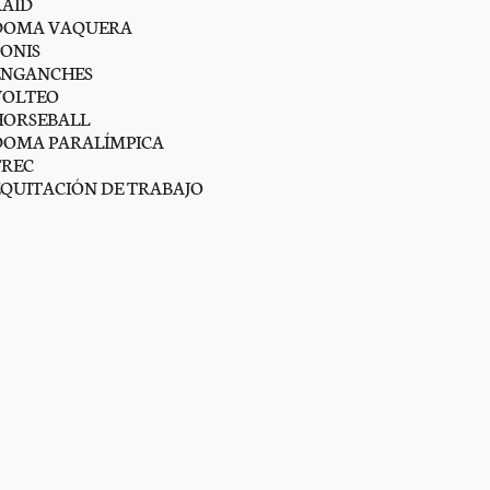
RAID
DOMA VAQUERA
PONIS
ENGANCHES
VOLTEO
HORSEBALL
DOMA PARALÍMPICA
TREC
EQUITACIÓN DE TRABAJO