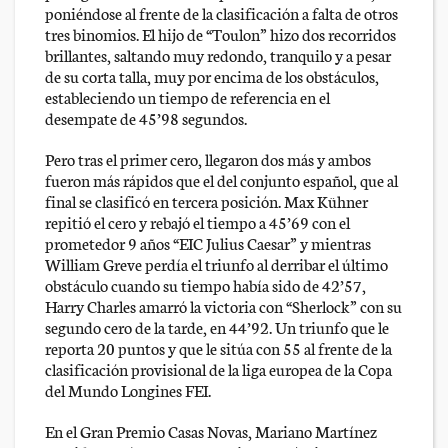
poniéndose al frente de la clasificación a falta de otros
tres binomios. El hijo de “Toulon” hizo dos recorridos
brillantes, saltando muy redondo, tranquilo y a pesar
de su corta talla, muy por encima de los obstáculos,
estableciendo un tiempo de referencia en el
desempate de 45’98 segundos.
Pero tras el primer cero, llegaron dos más y ambos
fueron más rápidos que el del conjunto español, que al
final se clasificó en tercera posición. Max Kühner
repitió el cero y rebajó el tiempo a 45’69 con el
prometedor 9 años “EIC Julius Caesar” y mientras
William Greve perdía el triunfo al derribar el último
obstáculo cuando su tiempo había sido de 42’57,
Harry Charles amarró la victoria con “Sherlock” con su
segundo cero de la tarde, en 44’92. Un triunfo que le
reporta 20 puntos y que le sitúa con 55 al frente de la
clasificación provisional de la liga europea de la Copa
del Mundo Longines FEI.
En el Gran Premio Casas Novas, Mariano Martínez