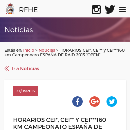
RFHE
Noticias
Estás en:
Inicio
>
Noticias
>
HORARIOS CEI*, CEI** y CEI***160
km Campeonato ESPAÑA DE RAID 2015 “OPEN”
Ir a Noticias
27/04/2015
HORARIOS CEI*, CEI** Y CEI***160
KM CAMPEONATO ESPAÑA DE