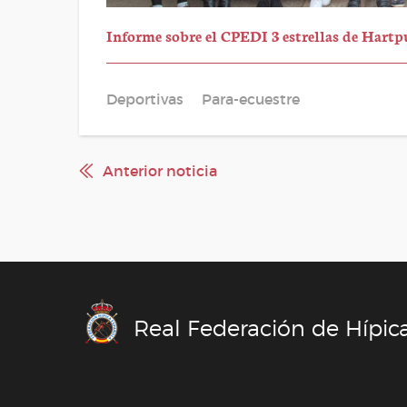
Informe sobre el CPEDI 3 estrellas de Hartp
Deportivas
Para-ecuestre
Anterior noticia
Real Federación de Hípic