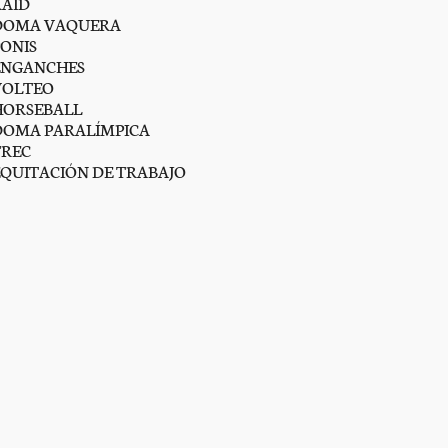
RAID
DOMA VAQUERA
PONIS
ENGANCHES
VOLTEO
HORSEBALL
DOMA PARALÍMPICA
TREC
EQUITACIÓN DE TRABAJO