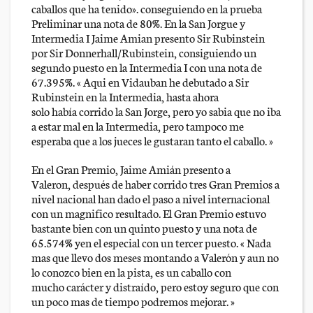
caballos que ha tenido». conseguiendo en la prueba
Preliminar una nota de 80%. En la San Jorgue y
Intermedia I Jaime Amian presento Sir Rubinstein
por Sir Donnerhall/Rubinstein, consiguiendo un
segundo puesto en la Intermedia I con una nota de
67.395%. « Aqui en Vidauban he debutado a Sir
Rubinstein en la Intermedia, hasta ahora
solo había corrido la San Jorge, pero yo sabia que no iba
a estar mal en la Intermedia, pero tampoco me
esperaba que a los jueces le gustaran tanto el caballo. »
En el Gran Premio, Jaime Amián presento a
Valeron, después de haber corrido tres Gran Premios a
nivel nacional han dado el paso a nivel internacional
con un magnifico resultado. El Gran Premio estuvo
bastante bien con un quinto puesto y una nota de
65.574% yen el especial con un tercer puesto. « Nada
mas que llevo dos meses montando a Valerón y aun no
lo conozco bien en la pista, es un caballo con
mucho carácter y distraído, pero estoy seguro que con
un poco mas de tiempo podremos mejorar. »