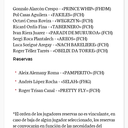
Gonzalo Alarcón Crespo – «PRINCE WHIP» (FHDM)
Pol Casas Aguilera – «FAKILES» (FCH)
Octavi Creus Rovira – «WEGRZYN» (FCH)
Ricard Ordis Fina – «TABERNERO» (FCH)
Ivan Riera Juarez – «PARADI DE MURUROA» (FCH)
Sergi Roca Plantalech – «AREOS» (FCH)
Luca Sorigué Aregay – «NACH BARELIERE» (FCH)
Roger Téllez Tarrés – «OBELIX DA TORRE» (FCH)
Reservas
Aleix Alemany Roma – «PAMPERITO» (FCH)
Andrés López Rocha – «SELAH» (FHG)
Roger Trisan Canal – «PRETTY FLY» (FCH)
*El orden de los jugadores reservas no es vinculante, en
caso de baja de algún jugador seleccionado, los reservas
se convocarán en función de las necesidades del