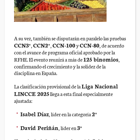
A su vez, también se disputarán en paralelo las pruebas
CCN3*
CCN2*
CCN-100
CCN-80
,
,
y
, de acuerdo
con el avance de programa oficial aprobado por la
125 binomios
RFHE. El evento reunirá a más de
,
confirmando el crecimiento y la solidez de la
disciplina en España.
Liga Nacional
La clasificación provisional de la
LINCCE 2025
llega a esta final especialmente
ajustada:
Isabel Díaz
2*
, líder en la categoría
David Periñán
3*
, líder en