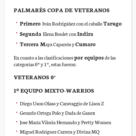
PALMARÉS COPA DE VETERANOS
Primero
Tarugo
Iván Rodrigáñez con el caballo
Segunda
Indira
Elena Boulet con
Tercera M
Cumaro
aya Caparrós y
por equipos
En cuanto a las clasificaciones
de las
categorías 0* y 1*, estas fueron:
VETERANOS 0*
1º EQUIPO MIXTO-WARRIOS
Diego Uson Olaso y Caravaggio de Lison Z
Gerardo Ortega Polo y Dada de Ganex
Jose María Viloria Hernando y Pretty Women
Miguel Rodríguez Carrera y Divina MQ