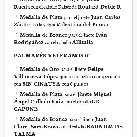
Rueda
Roulard Doble R
con el caballo Kaiser de
Medalla de Plata
Juan Carlos
para el jinete
Zárate
Valentina del Pomar
con la yegua
Medalla de Bronce
Iván
para el jinete
Rodrigáñez
Allitalia
con el caballo
PALMARÉS VETERANOS 0*
Medalla de Oro
Felipe
para el jinete
Villanueva López
quien finalizó su competición
SIN CINATYA
con
con 0 puntos
Medalla de Plata
jinete Miguel
para el
Ángel Collado
Ruiz
GK
con el caballo
CAPONE
Medalla de Bronce
Juan
para el jinete
Lloret Saez-Bravo
BARNUM DE
con el caballo
TALMA