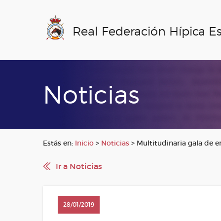
Real Federación Hípica E
Noticias
Estás en:
Inicio
>
Noticias
>
Multitudinaria gala de e
Ir a Noticias
28/01/2019