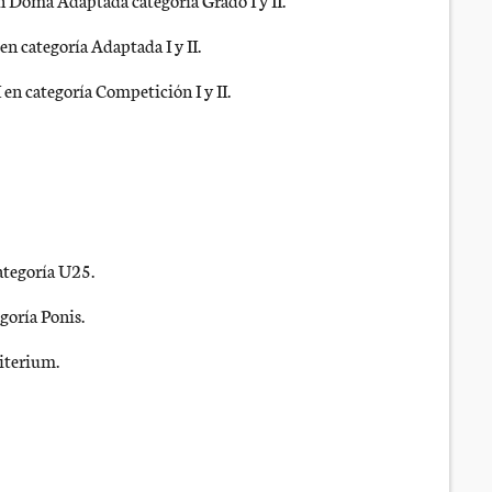
n categoría Adaptada I y II.
n categoría Competición I y II.
ategoría U25.
oría Ponis.
iterium.