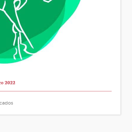
ro 2022
cados