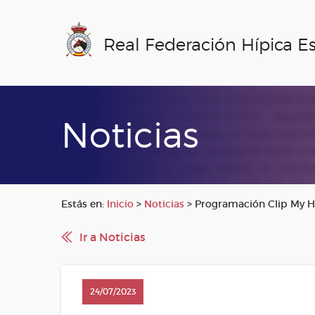
Real Federación Hípica E
Noticias
Estás en:
Inicio
>
Noticias
>
Programación Clip My Ho
Ir a Noticias
24/07/2023